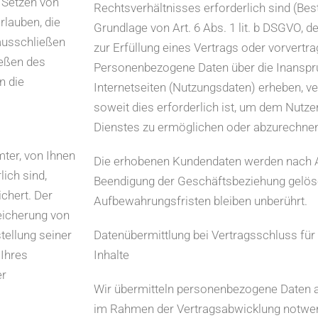
s Setzen von
Rechtsverhältnisses erforderlich sind (Bes
rlauben, die
Grundlage von Art. 6 Abs. 1 lit. b DSGVO, d
ausschließen
zur Erfüllung eines Vertrags oder vorvertr
eßen des
Personenbezogene Daten über die Inansp
n die
Internetseiten (Nutzungsdaten) erheben, ve
soweit dies erforderlich ist, um dem Nutz
Dienstes zu ermöglichen oder abzurechne
ter, von Ihnen
Die erhobenen Kundendaten werden nach A
ich sind,
Beendigung der Geschäftsbeziehung gelösc
ichert. Der
Aufbewahrungsfristen bleiben unberührt.
peicherung von
tellung seiner
Datenübermittlung bei Vertragsschluss für 
 Ihres
Inhalte
er
Wir übermitteln personenbezogene Daten an
im Rahmen der Vertragsabwicklung notwend