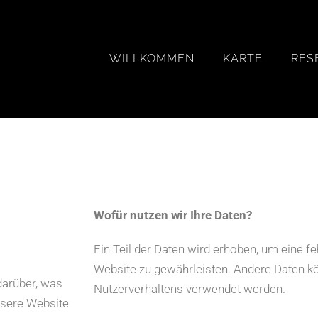
WILLKOMMEN
KARTE
RES
Wofür nutzen wir Ihre Daten?
Ein Teil der Daten wird erhoben, um eine feh
Website zu gewährleisten. Andere Daten k
darüber, was
Nutzerverhaltens verwendet werden.
nsere Website