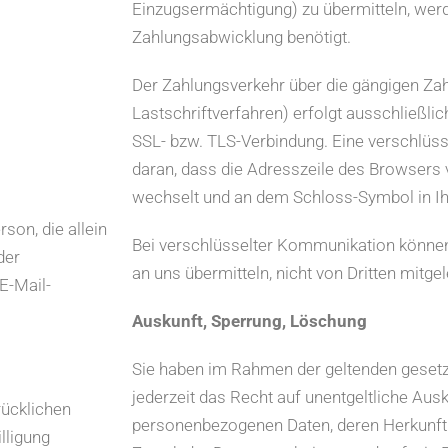
Einzugsermächtigung) zu übermitteln, wer
Zahlungsabwicklung benötigt.
Der Zahlungsverkehr über die gängigen Za
Lastschriftverfahren) erfolgt ausschließlic
SSL- bzw. TLS-Verbindung. Eine verschlüss
daran, dass die Adresszeile des Browsers von
wechselt und an dem Schloss-Symbol in Ih
rson, die allein
Bei verschlüsselter Kommunikation können 
der
an uns übermitteln, nicht von Dritten mitg
E-Mail-
Auskunft, Sperrung, Löschung
Sie haben im Rahmen der geltenden geset
jederzeit das Recht auf unentgeltliche Aus
rücklichen
personenbezogenen Daten, deren Herkunft
illigung