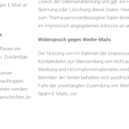
Zweck der Datenverarbeitung und ggf. ein R
 per E-Mail an
Sperrung oder Löschung dieser Daten. Hie
zum Thema personenbezogene Daten können
im Impressum angegebenen Adresse an u
e
Widerspruch gegen Werbe-Mails
ffenen ein
Der Nutzung von im Rahmen der Impressums
u. Zuständige
Kontaktdaten zur Übersendung von nicht a
r
Werbung und Informationsmaterialien wird
 unser
Betreiber der Seiten behalten sich ausdrück
eauftragten
Falle der unverlangten Zusendung von Wer
mmen werden:
Spam-E-Mails, vor.
nschriften_lin