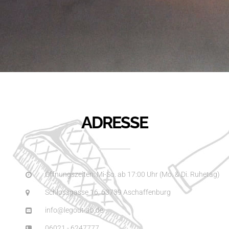
ADRESSE
Öffnungszeiten: Mi-So. ab 17:00 Uhr (Mo. & Di. Ruhetag)
Schlossgasse 16, 63739 Aschaffenburg
info@legout-ab.de
06021 - 6247777