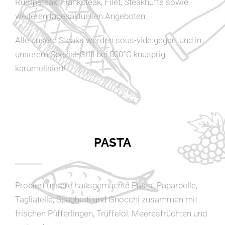
Rumpsteak, Flanksteak, Filet, Steakhüfte sowie
weiteren tagesaktuellen Angeboten.
Alle unsere Steaks werden sous-vide gegart und in
unserem Spezial-Grill bei 800°C knusprig
karamelisiert!
PASTA
Probiert unsere hausgemachte Pasta: Papardelle,
Tagliatelle, Spaghetti und Gnocchi zusammen mit
frischen Pfifferlingen, Trüffelöl, Meeresfrüchten und